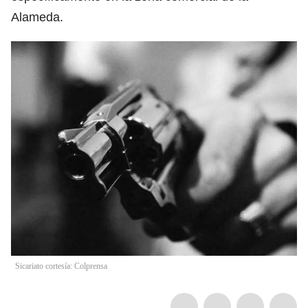
Alameda.
Sicariato cortesía: Colprensa