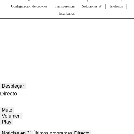
Configuración de cookies
Transparencia
Soluciones W
Teléfonos
Escríbanos
Desplegar
Directo
Mute
Volumen
Play
Noticias en 3′
Últimos programas
Directo