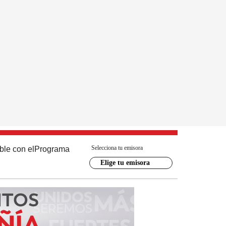
Selecciona tu emisora
ble con el
Programa
Elige tu emisora