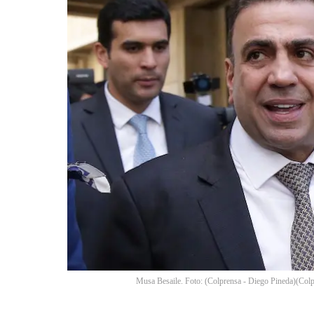
Musa Besaile. Foto: (Colprensa - Diego Pineda)
(
Colp