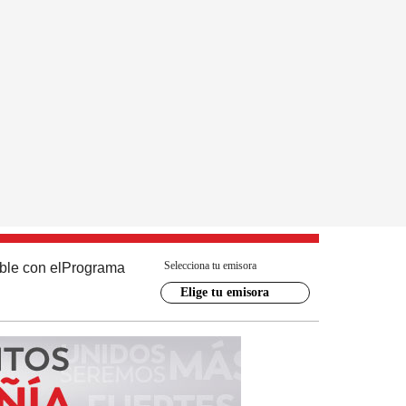
Selecciona tu emisora
ble con el
Programa
Elige tu emisora