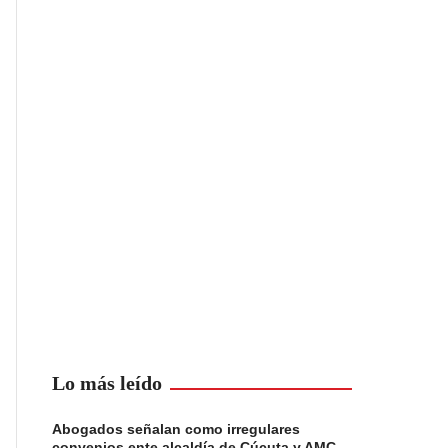
Lo más leído
Abogados señalan como irregulares
convenios ente alcaldía de Cúcuta y AMC