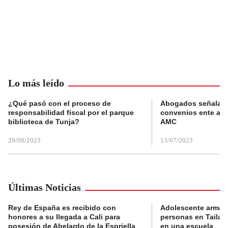
Lo más leído
¿Qué pasó con el proceso de
Abogados señalan 
responsabilidad fiscal por el parque
convenios ente alc
biblioteca de Tunja?
AMC
29/08/2023
13/07/2023
Últimas Noticias
Rey de España es recibido con
Adolescente armad
honores a su llegada a Cali para
personas en Tailand
posesión de Abelardo de la Espriella
en una escuela