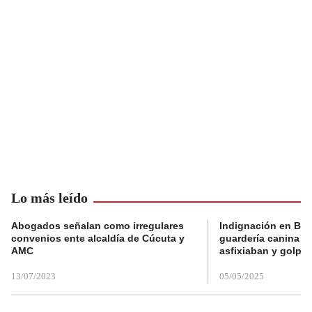
Lo más leído
Abogados señalan como irregulares
Indignación en Bog
convenios ente alcaldía de Cúcuta y
guardería canina e
AMC
asfixiaban y golpe
13/07/2023
05/05/2025