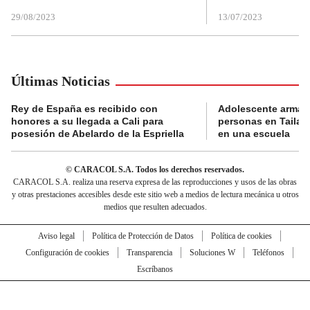
29/08/2023
13/07/2023
Últimas Noticias
Rey de España es recibido con
Adolescente armad
honores a su llegada a Cali para
personas en Tailand
posesión de Abelardo de la Espriella
en una escuela
© CARACOL S.A. Todos los derechos reservados.
CARACOL S.A. realiza una reserva expresa de las reproducciones y usos de las obras
y otras prestaciones accesibles desde este sitio web a medios de lectura mecánica u otros
medios que resulten adecuados.
Aviso legal
Política de Protección de Datos
Política de cookies
Configuración de cookies
Transparencia
Soluciones W
Teléfonos
Escríbanos