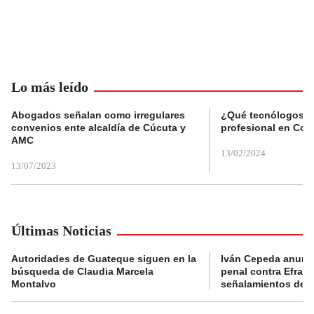
Lo más leído
Abogados señalan como irregulares
¿Qué tecnólogos re
convenios ente alcaldía de Cúcuta y
profesional en Col
AMC
13/02/2024
13/07/2023
Últimas Noticias
Autoridades de Guateque siguen en la
Iván Cepeda anunc
búsqueda de Claudia Marcela
penal contra Efraí
Montalvo
señalamientos de “g