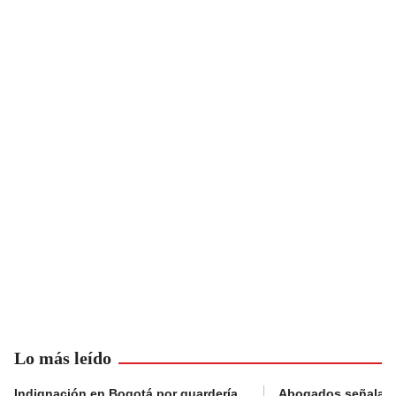
Lo más leído
Indignación en Bogotá por guardería
Abogados señalan 