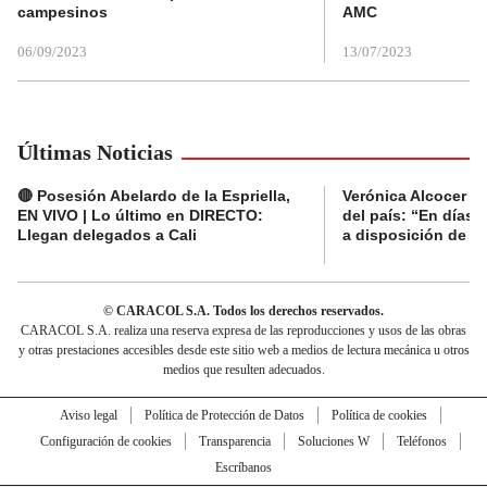
campesinos
AMC
06/09/2023
13/07/2023
Últimas Noticias
🔴 Posesión Abelardo de la Espriella,
Verónica Alcocer a
EN VIVO | Lo último en DIRECTO:
del país: “En días 
Llegan delegados a Cali
a disposición de la 
© CARACOL S.A. Todos los derechos reservados.
CARACOL S.A. realiza una reserva expresa de las reproducciones y usos de las obras
y otras prestaciones accesibles desde este sitio web a medios de lectura mecánica u otros
medios que resulten adecuados.
Aviso legal
Política de Protección de Datos
Política de cookies
Configuración de cookies
Transparencia
Soluciones W
Teléfonos
Escríbanos