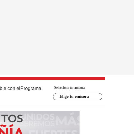
Selecciona tu emisora
ble con el
Programa
Elige tu emisora