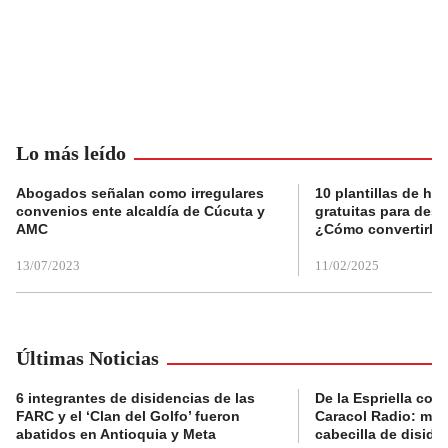
Lo más leído
Abogados señalan como irregulares
10 plantillas de hoj
convenios ente alcaldía de Cúcuta y
gratuitas para des
AMC
¿Cómo convertirla
13/07/2023
11/02/2025
Últimas Noticias
6 integrantes de disidencias de las
De la Espriella con
FARC y el ‘Clan del Golfo’ fueron
Caracol Radio: muri
abatidos en Antioquia y Meta
cabecilla de diside