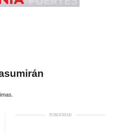
 asumirán
timas.