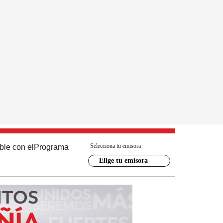
Selecciona tu emisora
ble con el
Programa
Elige tu emisora