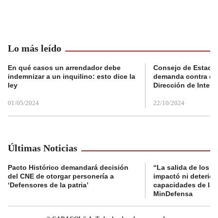
Lo más leído
En qué casos un arrendador debe
Consejo de Estado
indemnizar a un inquilino: esto dice la
demanda contra de
ley
Dirección de Inteli
01/05/2024
22/10/2024
Últimas Noticias
Pacto Histórico demandará decisión
“La salida de los al
del CNE de otorgar personería a
impactó ni deterior
‘Defensores de la patria’
capacidades de las
MinDefensa