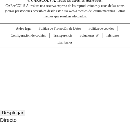
© CARACOL S.A. Todos los derechos reservados.
CARACOL S.A. realiza una reserva expresa de las reproducciones y usos de las obras
y otras prestaciones accesibles desde este sitio web a medios de lectura mecánica u otros
medios que resulten adecuados.
Aviso legal
Política de Protección de Datos
Política de cookies
Configuración de cookies
Transparencia
Soluciones W
Teléfonos
Escríbanos
Desplegar
Directo