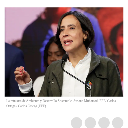
La ministra de Ambiente y Desarrollo Sostenible, Susana Muhamad. EFE/ Carlos
Ortega
/
Carlos Ortega
(
EFE
)