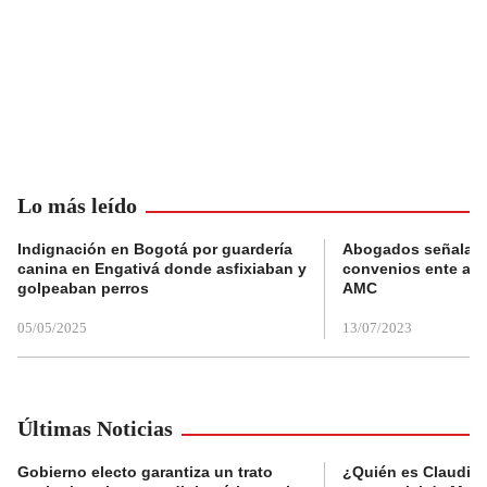
Lo más leído
Indignación en Bogotá por guardería
Abogados señalan 
canina en Engativá donde asfixiaban y
convenios ente alc
golpeaban perros
AMC
05/05/2025
13/07/2023
Últimas Noticias
Gobierno electo garantiza un trato
¿Quién es Claudia C