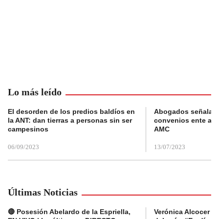
Lo más leído
El desorden de los predios baldíos en
Abogados señalan 
la ANT: dan tierras a personas sin ser
convenios ente alc
campesinos
AMC
06/09/2023
13/07/2023
Últimas Noticias
🔴 Posesión Abelardo de la Espriella,
Verónica Alcocer a