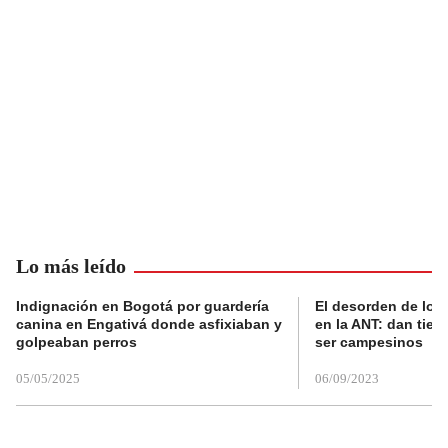
Lo más leído
Indignación en Bogotá por guardería
El desorden de los
canina en Engativá donde asfixiaban y
en la ANT: dan tier
golpeaban perros
ser campesinos
05/05/2025
06/09/2023