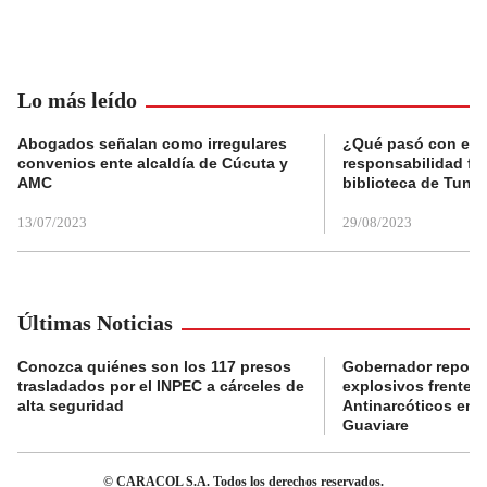
Lo más leído
Abogados señalan como irregulares
¿Qué pasó con el 
convenios ente alcaldía de Cúcuta y
responsabilidad fis
AMC
biblioteca de Tunja
13/07/2023
29/08/2023
Últimas Noticias
Conozca quiénes son los 117 presos
Gobernador reporta
trasladados por el INPEC a cárceles de
explosivos frente 
alta seguridad
Antinarcóticos en 
Guaviare
© CARACOL S.A. Todos los derechos reservados.