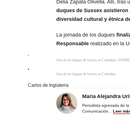
Delia Zapata Olivella. Allí, tras
duques de Sussex asistieron a
diversidad cultural y étnica d
La jornada de los duques
final
Responsable
realizado en la 
Gira de los duques de Sussex en Colombia
/
ANDRE
Gira de los duques de Sussex en Colombia
Carlos de Inglaterra
Maria Alejandra Ur
Periodista egresada de la
Comunicación
...
Leer má