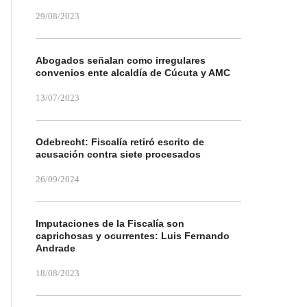
29/08/2023
Abogados señalan como irregulares
convenios ente alcaldía de Cúcuta y AMC
13/07/2023
Odebrecht: Fiscalía retiró escrito de
acusación contra siete procesados
26/09/2024
Imputaciones de la Fiscalía son
caprichosas y ocurrentes: Luis Fernando
Andrade
18/08/2023