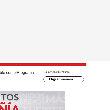
Selecciona tu emisora
ble con el
Programa
Elige tu emisora