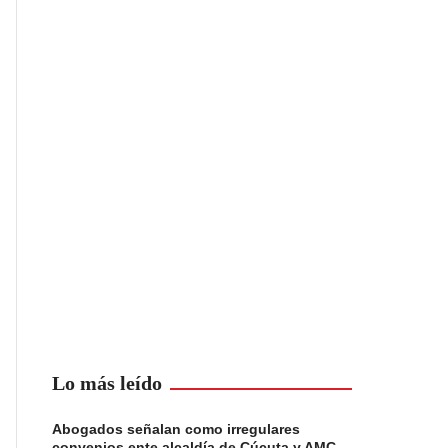
Lo más leído
Abogados señalan como irregulares
convenios ente alcaldía de Cúcuta y AMC