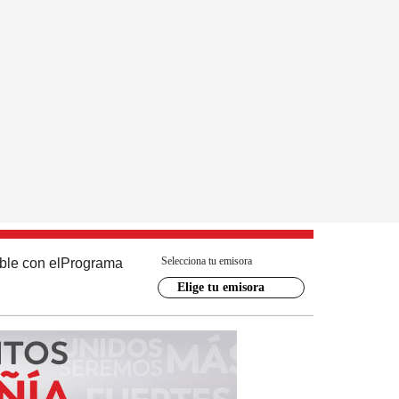
Selecciona tu emisora
ble con el
Programa
Elige tu emisora