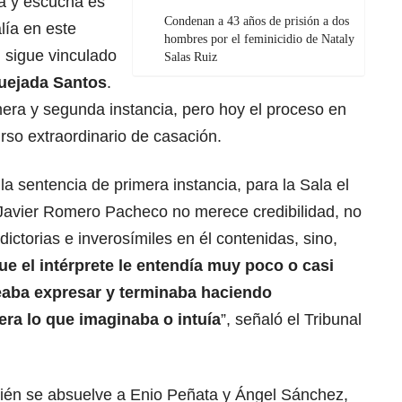
la y escucha es
Condenan a 43 años de prisión a dos
lía en este
hombres por el feminicidio de Nataly
 sigue vinculado
Salas Ruiz
uejada Santos
.
mera y segunda instancia, pero hoy el proceso en
urso extraordinario de casación.
la sentencia de primera instancia, para la Sala el
 Javier Romero Pacheco no merece credibilidad, no
dictorias e inverosímiles en él contenidas, sino,
ue el intérprete le entendía muy poco o casi
seaba expresar y terminaba haciendo
 era lo que imaginaba o intuía
”, señaló el Tribunal
mbién se absuelve a Enio Peñata y Ángel Sánchez,