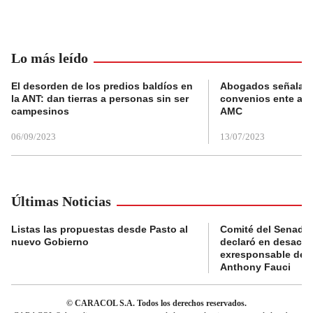
Lo más leído
El desorden de los predios baldíos en
Abogados señalan 
la ANT: dan tierras a personas sin ser
convenios ente alc
campesinos
AMC
06/09/2023
13/07/2023
Últimas Noticias
Listas las propuestas desde Pasto al
Comité del Senado 
nuevo Gobierno
declaró en desacat
exresponsable de l
Anthony Fauci
© CARACOL S.A. Todos los derechos reservados.