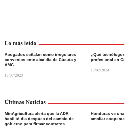
Lo más leído
Abogados señalan como irregulares
¿Qué tecnólogos re
convenios ente alcaldía de Cúcuta y
profesional en Col
AMC
13/02/2024
13/07/2023
Últimas Noticias
MinAgricultura alerta que la ADR
Honduras ve una o
habilitó día despúes del cambio de
ampliar cooperaci
gobierno para firmar contratos