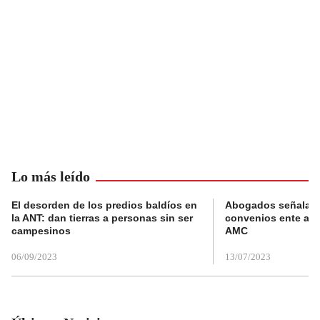
Lo más leído
El desorden de los predios baldíos en
Abogados señalan 
la ANT: dan tierras a personas sin ser
convenios ente alc
campesinos
AMC
06/09/2023
13/07/2023