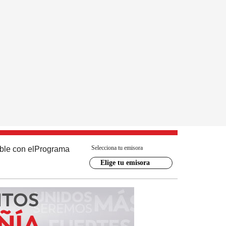
Selecciona tu emisora
ble con el
Programa
Elige tu emisora