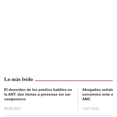
Lo más leído
El desorden de los predios baldíos en
Abogados señalan 
la ANT: dan tierras a personas sin ser
convenios ente alc
campesinos
AMC
06/09/2023
13/07/2023