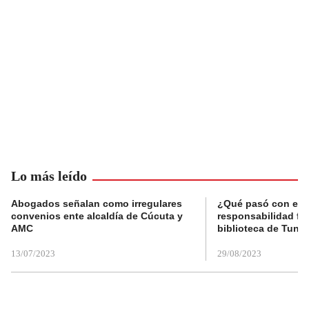
Lo más leído
Abogados señalan como irregulares
¿Qué pasó con el 
convenios ente alcaldía de Cúcuta y
responsabilidad fis
AMC
biblioteca de Tunja
13/07/2023
29/08/2023