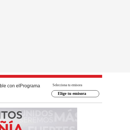
Selecciona tu emisora
ble con el
Programa
Elige tu emisora