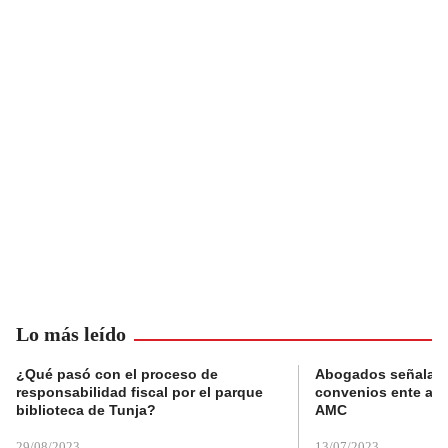
Lo más leído
¿Qué pasó con el proceso de
Abogados señalan 
responsabilidad fiscal por el parque
convenios ente alc
biblioteca de Tunja?
AMC
29/08/2023
13/07/2023