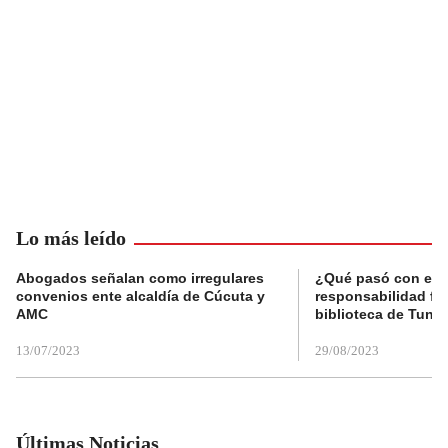
Lo más leído
Abogados señalan como irregulares
¿Qué pasó con el 
convenios ente alcaldía de Cúcuta y
responsabilidad fis
AMC
biblioteca de Tunja
13/07/2023
29/08/2023
Últimas Noticias