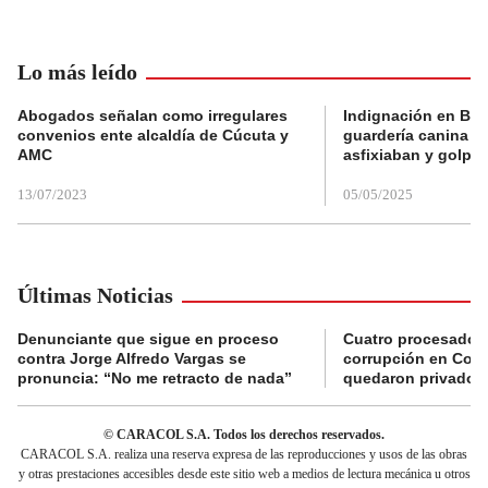
Lo más leído
Abogados señalan como irregulares
Indignación en Bog
convenios ente alcaldía de Cúcuta y
guardería canina e
AMC
asfixiaban y golpe
13/07/2023
05/05/2025
Últimas Noticias
Denunciante que sigue en proceso
Cuatro procesados
contra Jorge Alfredo Vargas se
corrupción en Comf
pronuncia: “No me retracto de nada”
quedaron privados d
© CARACOL S.A. Todos los derechos reservados.
CARACOL S.A. realiza una reserva expresa de las reproducciones y usos de las obras
y otras prestaciones accesibles desde este sitio web a medios de lectura mecánica u otros