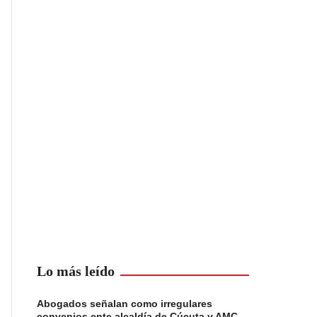
Lo más leído
Abogados señalan como irregulares
convenios ente alcaldía de Cúcuta y AMC