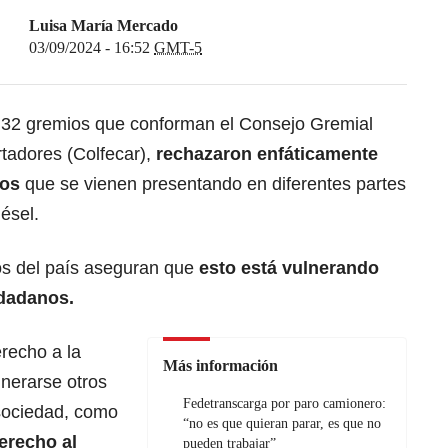
Luisa María Mercado
03/09/2024 - 16:52
GMT-5
s 32 gremios que conforman el Consejo Gremial
rtadores (Colfecar),
rechazaron enfáticamente
ros
que se vienen presentando en diferentes partes
iésel.
os del país aseguran que
esto está vulnerando
udadanos.
erecho a la
Más información
lnerarse otros
Fedetranscarga por paro camionero:
sociedad, como
“no es que quieran parar, es que no
derecho al
pueden trabajar”