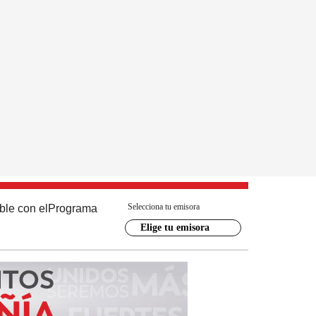
Selecciona tu emisora
ble con el
Programa
Elige tu emisora