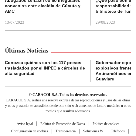
Abogados señalan como irregulares
¿Qué pasó con el 
convenios ente alcaldía de Cúcuta y
responsabilidad fis
AMC
biblioteca de Tunja
13/07/2023
29/08/2023
Últimas Noticias
Conozca quiénes son los 117 presos
Gobernador reporta
trasladados por el INPEC a cárceles de
explosivos frente 
alta seguridad
Antinarcóticos en 
Guaviare
© CARACOL S.A. Todos los derechos reservados.
CARACOL S.A. realiza una reserva expresa de las reproducciones y usos de las obras
y otras prestaciones accesibles desde este sitio web a medios de lectura mecánica u otros
medios que resulten adecuados.
Aviso legal
Política de Protección de Datos
Política de cookies
Configuración de cookies
Transparencia
Soluciones W
Teléfonos