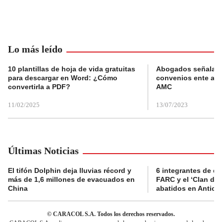
Lo más leído
10 plantillas de hoja de vida gratuitas
Abogados señalan 
para descargar en Word: ¿Cómo
convenios ente alc
convertirla a PDF?
AMC
11/02/2025
13/07/2023
Últimas Noticias
El tifón Dolphin deja lluvias récord y
6 integrantes de di
más de 1,6 millones de evacuados en
FARC y el ‘Clan del
China
abatidos en Antioq
© CARACOL S.A. Todos los derechos reservados.