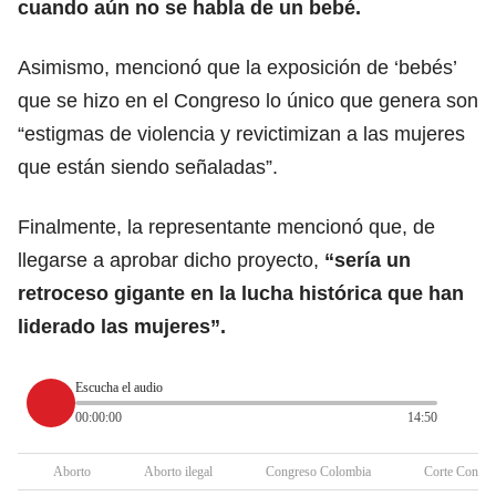
cuando aún no se habla de un bebé.
Asimismo, mencionó que la exposición de ‘bebés’
que se hizo en el Congreso lo único que genera son
“estigmas de violencia y revictimizan a las mujeres
que están siendo señaladas”.
Finalmente, la representante mencionó que, de
llegarse a aprobar dicho proyecto,
“sería un
retroceso gigante en la lucha histórica que han
liderado las mujeres”.
Escucha el audio
00:00:00
14:50
Aborto
Aborto ilegal
Congreso Colombia
Corte Consti