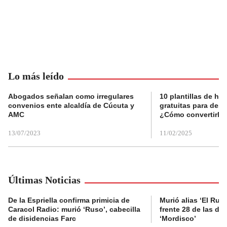
Lo más leído
Abogados señalan como irregulares
10 plantillas de hoj
convenios ente alcaldía de Cúcuta y
gratuitas para des
AMC
¿Cómo convertirla
13/07/2023
11/02/2025
Últimas Noticias
De la Espriella confirma primicia de
Murió alias ‘El Ruso
Caracol Radio: murió ‘Ruso’, cabecilla
frente 28 de las di
de disidencias Farc
‘Mordisco’