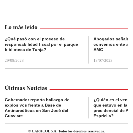
Lo más leído
¿Qué pasó con el proceso de
Abogados señalan 
responsabilidad fiscal por el parque
convenios ente alc
biblioteca de Tunja?
AMC
29/08/2023
13/07/2023
Últimas Noticias
Gobernador reporta hallazgo de
¿Quién es el vende
explosivos frente a Base de
que estuvo en la p
Antinarcóticos en San José del
presidencial de Abe
Guaviare
Espriella?
© CARACOL S.A. Todos los derechos reservados.