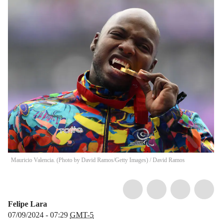
Mauricio Valencia. (Photo by David Ramos/Getty Images)
/
David Ramos
Felipe Lara
07/09/2024 - 07:29
GMT-5