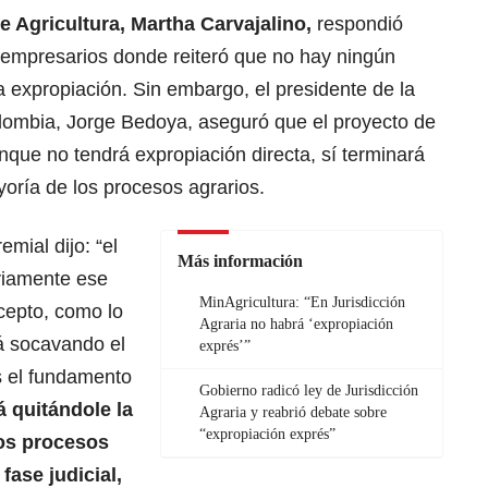
e Agricultura, Martha Carvajalino,
respondió
empresarios donde reiteró que no hay ningún
 expropiación. Sin embargo, el presidente de la
lombia, Jorge Bedoya, aseguró que el proyecto de
aunque no tendrá expropiación directa, sí terminará
ayoría de los procesos agrarios.
emial dijo: “el
Más información
bviamente ese
MinAgricultura: “En Jurisdicción
cepto, como lo
Agraria no habrá ‘expropiación
á socavando el
exprés’”
s el fundamento
Gobierno radicó ley de Jurisdicción
 quitándole la
Agraria y reabrió debate sobre
“expropiación exprés”
los procesos
fase judicial,