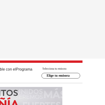
Selecciona tu emisora
ble con el
Programa
Elige tu emisora