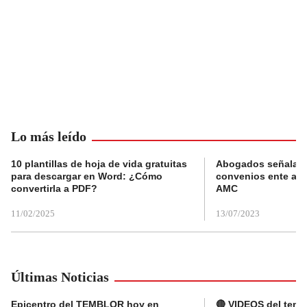
Lo más leído
10 plantillas de hoja de vida gratuitas
Abogados señalan 
para descargar en Word: ¿Cómo
convenios ente alc
convertirla a PDF?
AMC
11/02/2025
13/07/2023
Últimas Noticias
Epicentro del TEMBLOR hoy en
🔴 VIDEOS del tembl