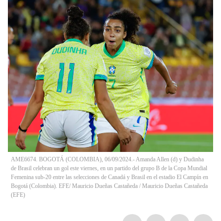
AME6674. BOGOTÁ (COLOMBIA), 06/09/2024.- Amanda Allen (d) y Dudinha
de Brasil celebran un gol este viernes, en un partido del grupo B de la Copa Mundial
Femenina sub-20 entre las selecciones de Canadá y Brasil en el estadio El Campín en
Bogotá (Colombia). EFE/ Mauricio Dueñas Castañeda
/
Mauricio Dueñas Castañeda
(
EFE
)