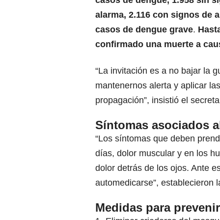
casos de dengue, 1.958 sin s
alarma, 2.116 con signos de a
casos de dengue grave
.
Hasta
confirmado una muerte a cau
“La invitación es a no bajar la g
mantenernos alerta y aplicar la
propagación”, insistió el secreta
Síntomas asociados a
“Los síntomas que deben prender
días, dolor muscular y en los h
dolor detrás de los ojos. Ante e
automedicarse”, establecieron l
Medidas para prevenir