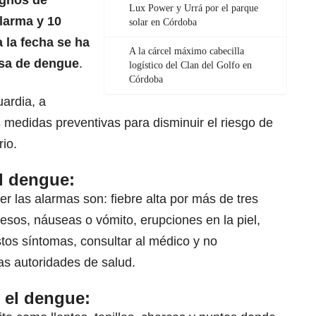
ignos de
Lux Power y Urrá por el parque
larma y 10
solar en Córdoba
 la fecha se ha
A la cárcel máximo cabecilla
sa de dengue
.
logístico del Clan del Golfo en
Córdoba
uardia, a
s medidas preventivas para disminuir el riesgo de
rio.
l dengue:
 las alarmas son: fiebre alta por más de tres
uesos, náuseas o vómito, erupciones en la piel,
stos síntomas, consultar al médico y no
as autoridades de salud.
 el dengue: