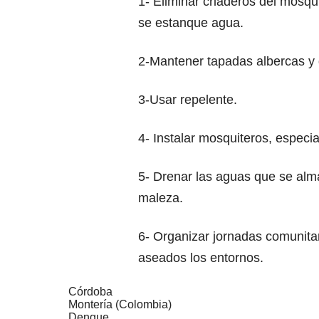
1- Eliminar criaderos del mosqu
se estanque agua.
2-Mantener tapadas albercas y 
3-Usar repelente.
4- Instalar mosquiteros, especi
5- Drenar las aguas que se alma
maleza.
6- Organizar jornadas comunitar
aseados los entornos.
Córdoba
Montería (Colombia)
Dengue