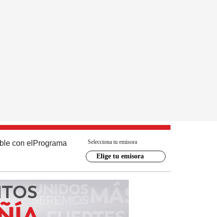
Selecciona tu emisora
ble con el
Programa
Elige tu emisora