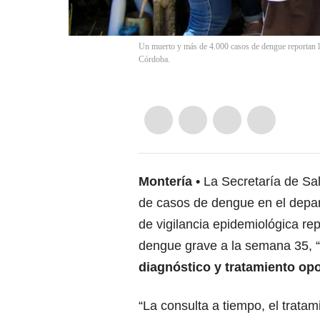
Un muerto y más de 4.000 casos de dengue reportan l
Córdoba.
Montería
La Secretaría de Sa
de casos de dengue en el depa
de vigilancia epidemiológica re
dengue grave a la semana 35, “
diagnóstico y tratamiento op
“La consulta a tiempo, el trat