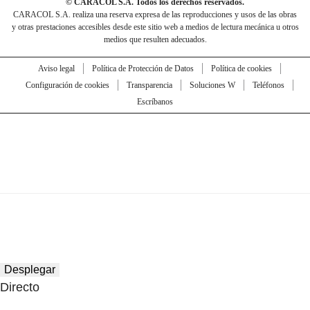
© CARACOL S.A. Todos los derechos reservados.
CARACOL S.A. realiza una reserva expresa de las reproducciones y usos de las obras
y otras prestaciones accesibles desde este sitio web a medios de lectura mecánica u otros
medios que resulten adecuados.
Aviso legal
Política de Protección de Datos
Política de cookies
Configuración de cookies
Transparencia
Soluciones W
Teléfonos
Escríbanos
Desplegar
Directo