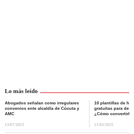
Lo más leído
Abogados señalan como irregulares
10 plantillas de hoj
convenios ente alcaldía de Cúcuta y
gratuitas para des
AMC
¿Cómo convertirla
13/07/2023
11/02/2025