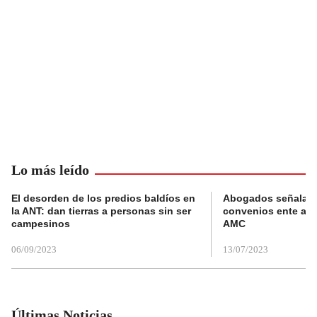
Lo más leído
El desorden de los predios baldíos en
Abogados señalan 
la ANT: dan tierras a personas sin ser
convenios ente alc
campesinos
AMC
06/09/2023
13/07/2023
Últimas Noticias