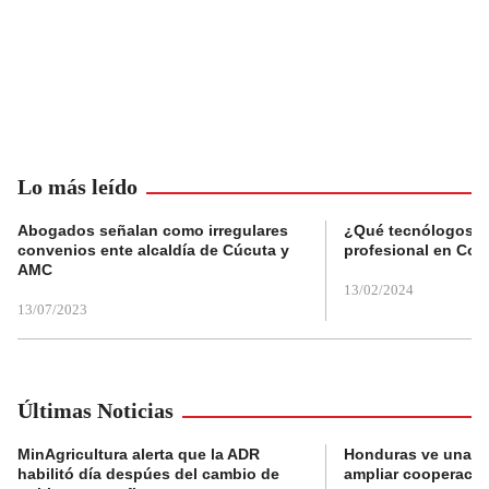
Lo más leído
Abogados señalan como irregulares
¿Qué tecnólogos re
convenios ente alcaldía de Cúcuta y
profesional en Col
AMC
13/02/2024
13/07/2023
Últimas Noticias
MinAgricultura alerta que la ADR
Honduras ve una o
habilitó día despúes del cambio de
ampliar cooperaci