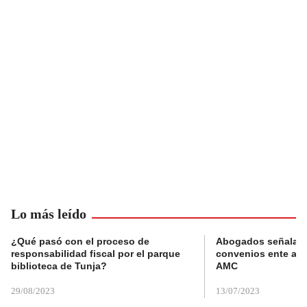
Lo más leído
¿Qué pasó con el proceso de
Abogados señalan 
responsabilidad fiscal por el parque
convenios ente alc
biblioteca de Tunja?
AMC
29/08/2023
13/07/2023