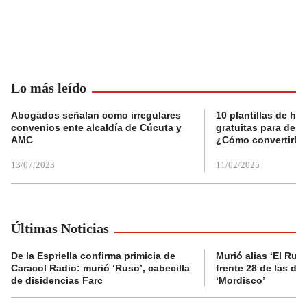
Lo más leído
Abogados señalan como irregulares
10 plantillas de hoj
convenios ente alcaldía de Cúcuta y
gratuitas para des
AMC
¿Cómo convertirla
13/07/2023
11/02/2025
Últimas Noticias
De la Espriella confirma primicia de
Murió alias ‘El Ruso
Caracol Radio: murió ‘Ruso’, cabecilla
frente 28 de las di
de disidencias Farc
‘Mordisco’