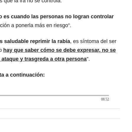
s que la ira no se controla.
do es cuando las personas no logran controlar
ación a ponerla más en riesgo”.
s saludable reprimir la rabia
, es síntoma del ser
ro
hay que saber cómo se debe expresar, no se
ataque y trasgreda a otra persona
”.
ta a continuación:
08:52