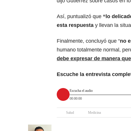
dijo Gutiérrez sobre casos en lo
Así, puntualizó que
“lo delica
esta respuesta
y llevan la situ
Finalmente, concluyó que “
no e
humano totalmente normal, pe
debe expresar de manera que 
Escuche la entrevista comple
Escucha el audio
00:00:00
Salud
Medicina