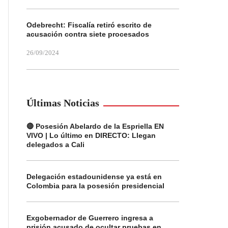
Odebrecht: Fiscalía retiró escrito de
acusación contra siete procesados
26/09/2024
Últimas Noticias
🔴 Posesión Abelardo de la Espriella EN
VIVO | Lo último en DIRECTO: Llegan
delegados a Cali
Delegación estadounidense ya está en
Colombia para la posesión presidencial
Exgobernador de Guerrero ingresa a
prisión acusado de ocultar pruebas en