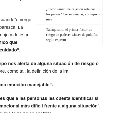
¿Cómo sanar una relación rota con
los padres? Consecuencias, consejos y
a cuando“emerge
más
parezca. La
Tabaquismo, el primer factor de
enojo y de est
a
riesgo de padecer cáncer de pulmón,
según experto
nico que
 cuidado”.
po nos alerta de alguna situación de riesgo o
re, como tal, la definición de la ira.
una emoción manejable”.
 que a las personas les cuesta identificar si
mocional más difícil frente a alguna situación
”,