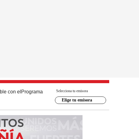
Selecciona tu emisora
ble con el
Programa
Elige tu emisora