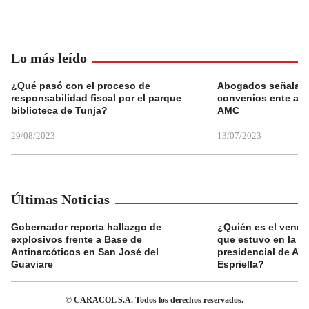
Lo más leído
¿Qué pasó con el proceso de
Abogados señalan 
responsabilidad fiscal por el parque
convenios ente alc
biblioteca de Tunja?
AMC
29/08/2023
13/07/2023
Últimas Noticias
Gobernador reporta hallazgo de
¿Quién es el vende
explosivos frente a Base de
que estuvo en la p
Antinarcóticos en San José del
presidencial de Abe
Guaviare
Espriella?
© CARACOL S.A. Todos los derechos reservados.