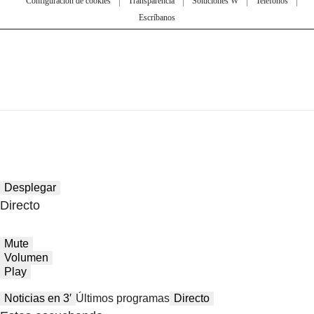
Configuración de cookies
Transparencia
Soluciones W
Teléfonos
Escríbanos
Desplegar
Directo
Mute
Volumen
Play
Noticias en 3′
Últimos programas
Directo