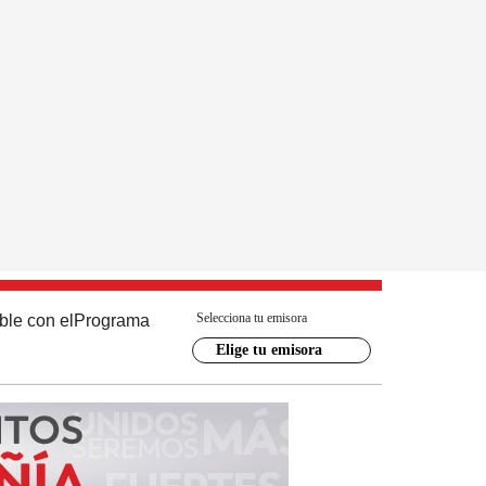
Selecciona tu emisora
ble con el
Programa
Elige tu emisora