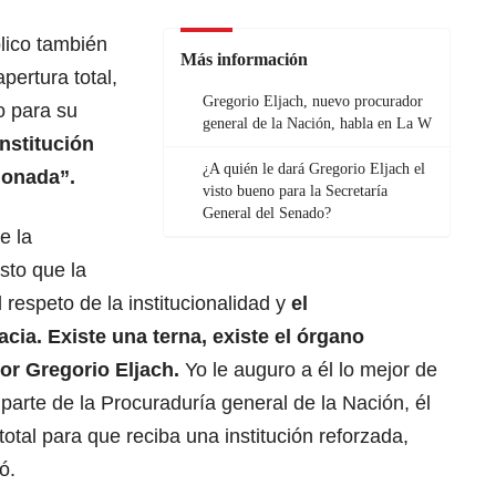
blico también
Más información
pertura total,
Gregorio Eljach, nuevo procurador
o para su
general de la Nación, habla en La W
nstitución
¿A quién le dará Gregorio Eljach el
cionada”.
visto bueno para la Secretaría
General del Senado?
e la
isto que la
 respeto de la institucionalidad y
el
cia. Existe una terna, existe el órgano
ñor Gregorio Eljach.
Yo le auguro a él lo mejor de
 parte de la Procuraduría general de la Nación, él
total para que reciba una institución reforzada,
ó.