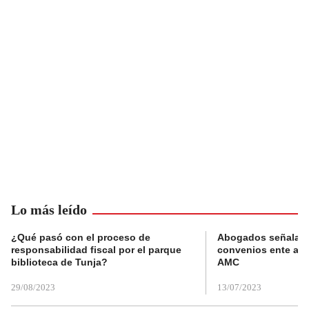
Lo más leído
¿Qué pasó con el proceso de
Abogados señalan 
responsabilidad fiscal por el parque
convenios ente alc
biblioteca de Tunja?
AMC
29/08/2023
13/07/2023